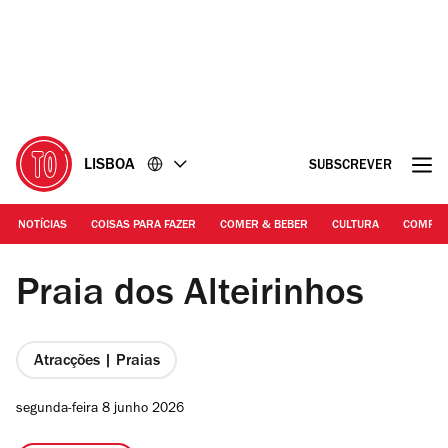
Ir
Ir
para
para
o
o
conteúdo
rodapé
LISBOA
SUBSCREVER
NOTÍCIAS
COISAS PARA FAZER
COMER & BEBER
CULTURA
COMPR
© DR | Praia dos Alteirinhos
Praia dos Alteirinhos
Atracções | Praias
segunda-feira 8 junho 2026