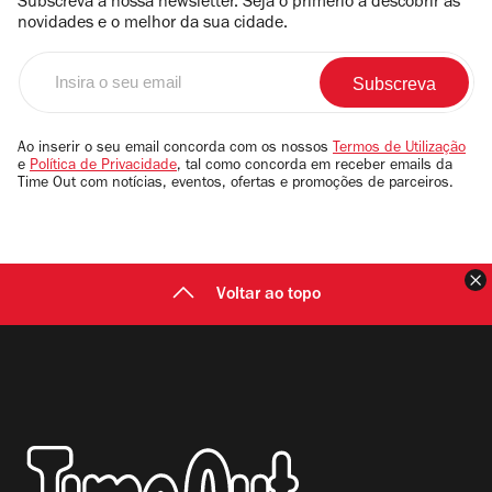
Subscreva a nossa newsletter. Seja o primerio a descobrir as
novidades e o melhor da sua cidade.
Insira
o
seu
email
Ao inserir o seu email concorda com os nossos
Termos de Utilização
e
Política de Privacidade
, tal como concorda em receber emails da
Time Out com notícias, eventos, ofertas e promoções de parceiros.
F
Voltar ao topo