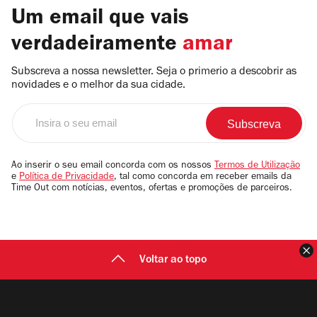
Um email que vais
verdadeiramente
amar
Subscreva a nossa newsletter. Seja o primerio a descobrir as
novidades e o melhor da sua cidade.
Insira
o
seu
email
Ao inserir o seu email concorda com os nossos
Termos de Utilização
e
Política de Privacidade
, tal como concorda em receber emails da
Time Out com notícias, eventos, ofertas e promoções de parceiros.
F
Voltar ao topo