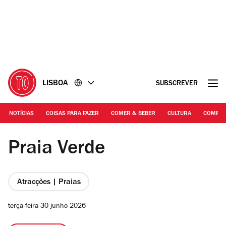
Ir
Ir
para
para
o
o
conteúdo
rodapé
LISBOA
SUBSCREVER
NOTÍCIAS
COISAS PARA FAZER
COMER & BEBER
CULTURA
COMPR
Fotografia: Francisco Santos
Praia Verde
Atracções | Praias
terça-feira 30 junho 2026