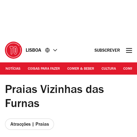
Ir
Ir
para
para
o
o
conteúdo
rodapé
LISBOA
SUBSCREVER
NOTÍCIAS
COISAS PARA FAZER
COMER & BEBER
CULTURA
COMPR
Fotografia: Arlindo Camacho | Praias Vizinhas das Furnas
Praias Vizinhas das
Furnas
Atracções | Praias