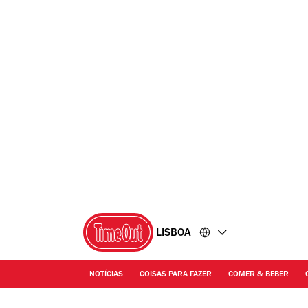
Ir
Ir
para
para
o
o
conteúdo
rodapé
LISBOA
NOTÍCIAS
COISAS PARA FAZER
COMER & BEBER