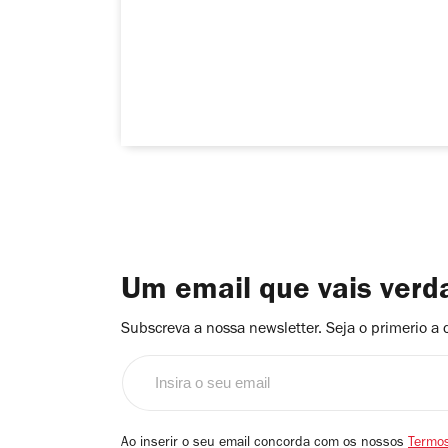
Um email que vais ver
Subscreva a nossa newsletter. Seja o primerio a 
Insira
o
seu
email
Ao inserir o seu email concorda com os nossos
Termos