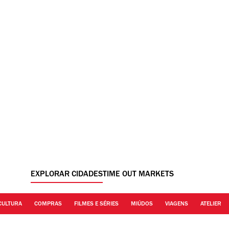
EXPLORAR CIDADES
TIME OUT MARKETS
CULTURA
COMPRAS
FILMES E SÉRIES
MIÚDOS
VIAGENS
ATELIER