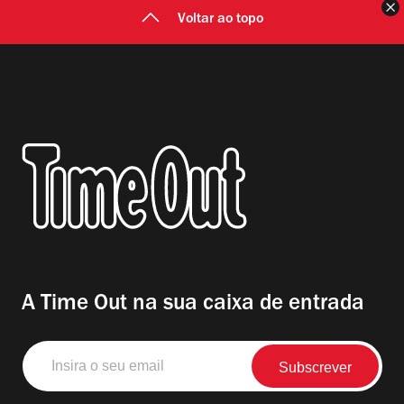
F
Voltar ao topo
A Time Out na sua caixa de entrada
Insira
o
seu