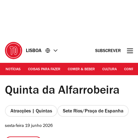
Ir
Ir
para
para
o
o
conteúdo
rodapé
LISBOA
SUBSCREVER
NOTÍCIAS
COISAS PARA FAZER
COMER & BEBER
CULTURA
COMPR
Rita Chantre | Quinta da Alfarrobeira
Quinta da Alfarrobeira
Atracções | Quintas
Sete Rios/Praça de Espanha
sexta-feira 19 junho 2026