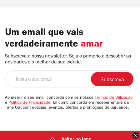
Um email que vais
verdadeiramente
amar
Subscreva a nossa newsletter. Seja o primerio a descobrir as
novidades e o melhor da sua cidade.
Insira
o
seu
email
Ao inserir o seu email concorda com os nossos
Termos de Utilização
e
Política de Privacidade
, tal como concorda em receber emails da
Time Out com notícias, eventos, ofertas e promoções de parceiros.
F
Voltar ao topo