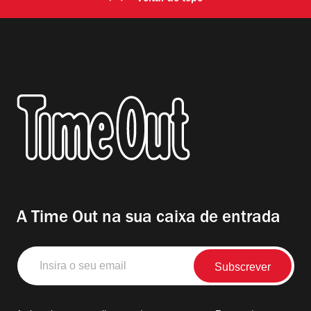
A Time Out na sua caixa de entrada
Insira
o
seu
email