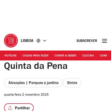
Ir
Ir
para
para
o
o
conteúdo
rodapé
LISBOA
SUBSCREVER
NOTÍCIAS
COISAS PARA FAZER
COMER & BEBER
CULTURA
COMPR
Quinta da Pena
Atracções | Parques e jardins
Sintra
quarta-feira 2 novembro 2016
Partilhar