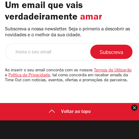
Um email que vais
verdadeiramente
amar
Subscreva a nossa newsletter. Seja o primerio a descobrir as
novidades e o melhor da sua cidade.
Insira
o
seu
email
Ao inserir o seu email concorda com os nossos
Termos de Utilização
e
Política de Privacidade
, tal como concorda em receber emails da
Time Out com notícias, eventos, ofertas e promoções de parceiros.
F
Voltar ao topo