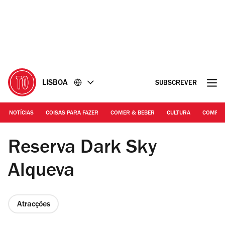
Ir
Ir
para
para
o
o
conteúdo
rodapé
LISBOA
SUBSCREVER
NOTÍCIAS
COISAS PARA FAZER
COMER & BEBER
CULTURA
COMPR
Fotografia: Reserva Dark Sky Alqueva Facebook
Reserva Dark Sky
Alqueva
Atracções