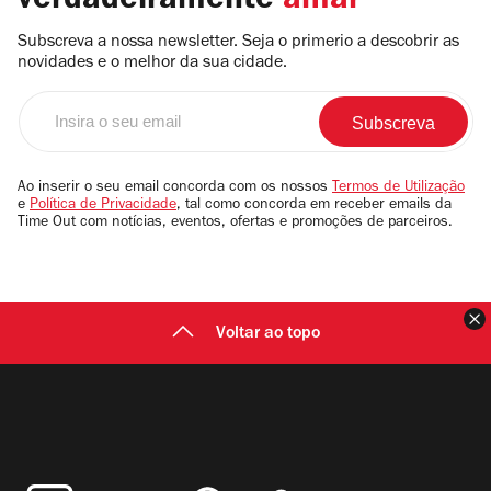
verdadeiramente
amar
Subscreva a nossa newsletter. Seja o primerio a descobrir as
novidades e o melhor da sua cidade.
Insira
o
seu
email
Ao inserir o seu email concorda com os nossos
Termos de Utilização
e
Política de Privacidade
, tal como concorda em receber emails da
Time Out com notícias, eventos, ofertas e promoções de parceiros.
F
Voltar ao topo