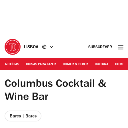
Ir
Ir
para
para
o
o
conteúdo
rodapé
LISBOA
SUBSCREVER
NOTÍCIAS
COISAS PARA FAZER
COMER & BEBER
CULTURA
COMPR
Fotografia: Francisco Santos
Columbus Cocktail &
Wine Bar
Bares | Bares