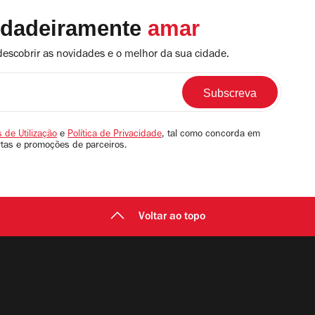
rdadeiramente
amar
descobrir as novidades e o melhor da sua cidade.
 de Utilização
e
Política de Privacidade
, tal como concorda em
rtas e promoções de parceiros.
Voltar ao topo