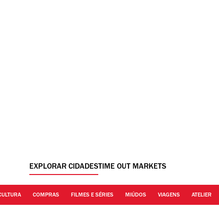
EXPLORAR CIDADES
TIME OUT MARKETS
CULTURA
COMPRAS
FILMES E SÉRIES
MIÚDOS
VIAGENS
ATELIER