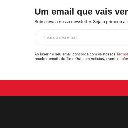
Um email que vais ve
Subscreva a nossa newsletter. Seja o primerio a 
Insira
o
seu
email
Ao inserir o seu email concorda com os nossos
Termos
receber emails da Time Out com notícias, eventos, ofe