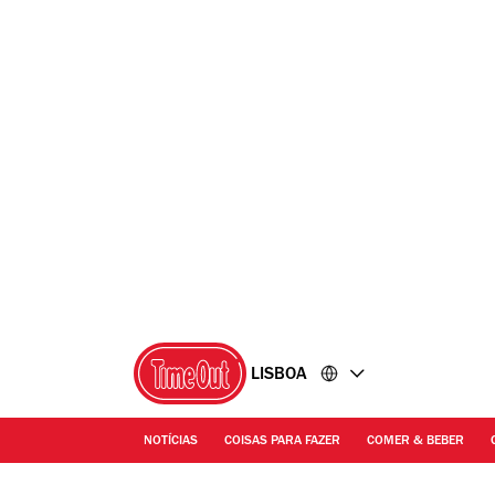
Ir
Ir
para
para
o
o
conteúdo
rodapé
LISBOA
NOTÍCIAS
COISAS PARA FAZER
COMER & BEBER