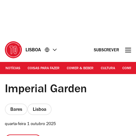
Ir
Ir
para
para
o
o
conteúdo
rodapé
LISBOA
SUBSCREVER
NOTÍCIAS
COISAS PARA FAZER
COMER & BEBER
CULTURA
COMPR
RITA CHANTRE
Imperial Garden
Bares
Lisboa
quarta-feira 1 outubro 2025