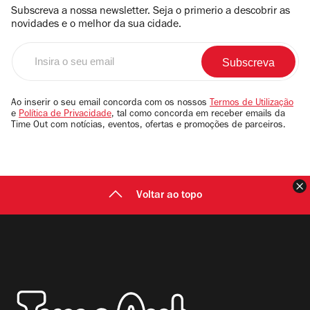
Subscreva a nossa newsletter. Seja o primerio a descobrir as
novidades e o melhor da sua cidade.
Insira
o
seu
email
Ao inserir o seu email concorda com os nossos
Termos de Utilização
e
Política de Privacidade
, tal como concorda em receber emails da
Time Out com notícias, eventos, ofertas e promoções de parceiros.
F
Voltar ao topo