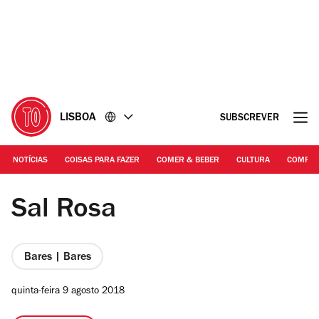
Ir
Ir
para
para
o
o
conteúdo
rodapé
LISBOA
SUBSCREVER
NOTÍCIAS
COISAS PARA FAZER
COMER & BEBER
CULTURA
COMPR
Fotografia: Francisco Santos
Sal Rosa
Bares | Bares
quinta-feira 9 agosto 2018