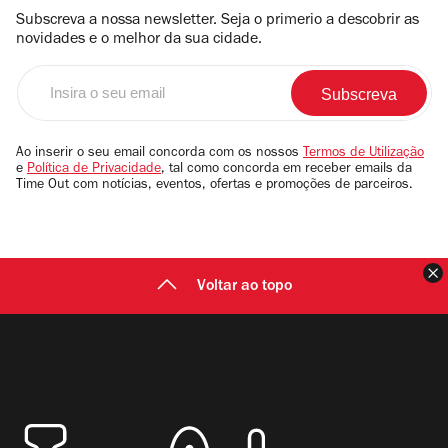
Subscreva a nossa newsletter. Seja o primerio a descobrir as
novidades e o melhor da sua cidade.
Insira
o
seu
email
Ao inserir o seu email concorda com os nossos
Termos de Utilização
e
Política de Privacidade
, tal como concorda em receber emails da
Time Out com notícias, eventos, ofertas e promoções de parceiros.
F
Voltar ao topo