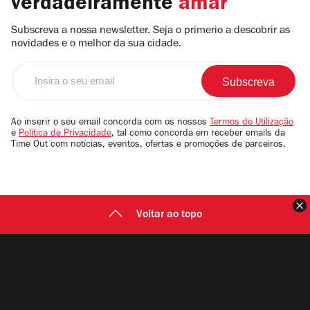
verdadeiramente
amar
Subscreva a nossa newsletter. Seja o primerio a descobrir as
novidades e o melhor da sua cidade.
Insira
o
seu
email
Ao inserir o seu email concorda com os nossos
Termos de Utilização
e
Política de Privacidade
, tal como concorda em receber emails da
Time Out com notícias, eventos, ofertas e promoções de parceiros.
F
Voltar ao topo