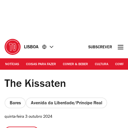
Ir
Ir
para
para
o
o
conteúdo
rodapé
LISBOA
SUBSCREVER
NOTÍCIAS
COISAS PARA FAZER
COMER & BEBER
CULTURA
COMPR
Charles McCay
The Kissaten
Bares
Avenida da Liberdade/Príncipe Real
quinta-feira 3 outubro 2024