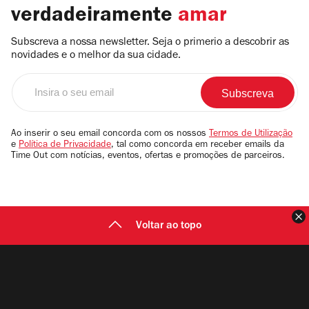
verdadeiramente
amar
Subscreva a nossa newsletter. Seja o primerio a descobrir as
novidades e o melhor da sua cidade.
Insira
o
seu
email
Ao inserir o seu email concorda com os nossos
Termos de Utilização
e
Política de Privacidade
, tal como concorda em receber emails da
Time Out com notícias, eventos, ofertas e promoções de parceiros.
F
Voltar ao topo