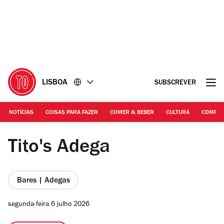
Ir
Ir
para
para
o
o
conteúdo
rodapé
LISBOA
SUBSCREVER
NOTÍCIAS
COISAS PARA FAZER
COMER & BEBER
CULTURA
COMPR
DR | Tito's Adega
Tito's Adega
Bares | Adegas
segunda-feira 6 julho 2026