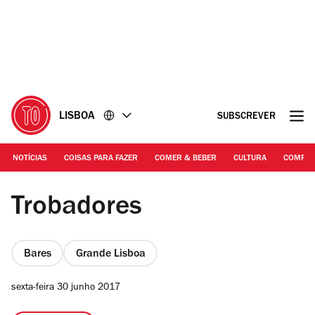
Ir
Ir
para
para
o
o
conteúdo
rodapé
LISBOA
SUBSCREVER
NOTÍCIAS
COISAS PARA FAZER
COMER & BEBER
CULTURA
COMPR
Fotografia: Arlindo Camacho
Trobadores
Bares
Grande Lisboa
sexta-feira 30 junho 2017