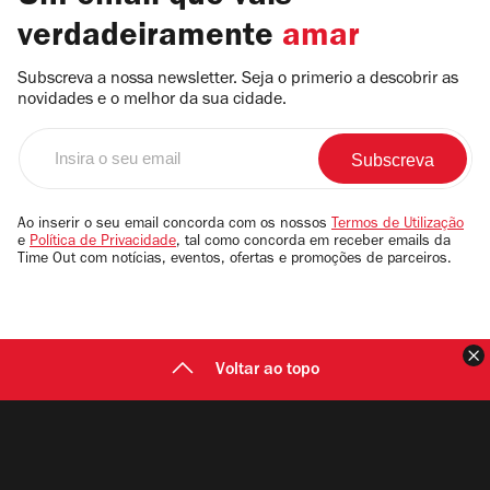
verdadeiramente
amar
Subscreva a nossa newsletter. Seja o primerio a descobrir as
novidades e o melhor da sua cidade.
Insira
o
seu
email
Ao inserir o seu email concorda com os nossos
Termos de Utilização
e
Política de Privacidade
, tal como concorda em receber emails da
Time Out com notícias, eventos, ofertas e promoções de parceiros.
F
Voltar ao topo