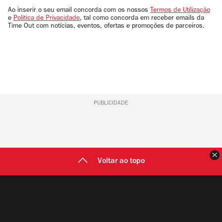
email
Ao inserir o seu email concorda com os nossos
Termos de Utilização
e
Política de Privacidade
, tal como concorda em receber emails da
Time Out com notícias, eventos, ofertas e promoções de parceiros.
PUBLICIDADE
F
Voltar ao topo