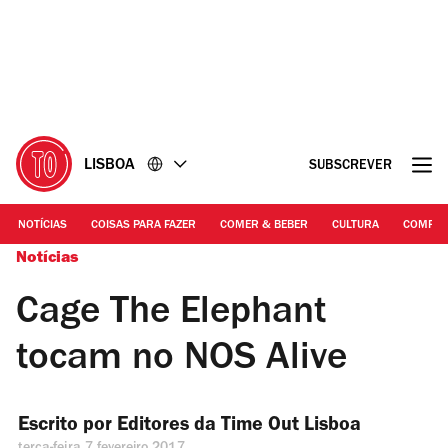
Ir
Ir
para
para
o
o
conteúdo
rodapé
LISBOA
SUBSCREVER
NOTÍCIAS
COISAS PARA FAZER
COMER & BEBER
CULTURA
COMPR
Notícias
Cage The Elephant
tocam no NOS Alive
Escrito por 
Editores da Time Out Lisboa 