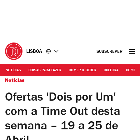
Ir
Ir
para
para
o
o
conteúdo
rodapé
LISBOA
SUBSCREVER
NOTÍCIAS
COISAS PARA FAZER
COMER & BEBER
CULTURA
COMPR
Notícias
Ofertas 'Dois por Um'
com a Time Out desta
semana – 19 a 25 de