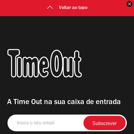
F
Voltar ao topo
A Time Out na sua caixa de entrada
Insira
o
seu