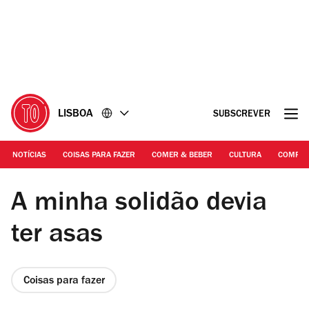
Ir
Ir
para
para
o
o
conteúdo
rodapé
LISBOA
SUBSCREVER
NOTÍCIAS
COISAS PARA FAZER
COMER & BEBER
CULTURA
COMPR
DR | A minha solidão devia ter asas
A minha solidão devia
ter asas
Coisas para fazer