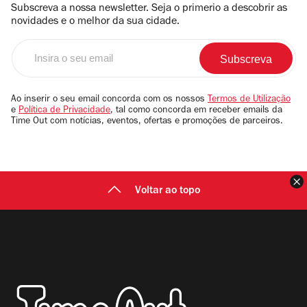
Subscreva a nossa newsletter. Seja o primerio a descobrir as
novidades e o melhor da sua cidade.
Insira
o
seu
email
Ao inserir o seu email concorda com os nossos
Termos de Utilização
e
Política de Privacidade
, tal como concorda em receber emails da
Time Out com notícias, eventos, ofertas e promoções de parceiros.
F
Voltar ao topo