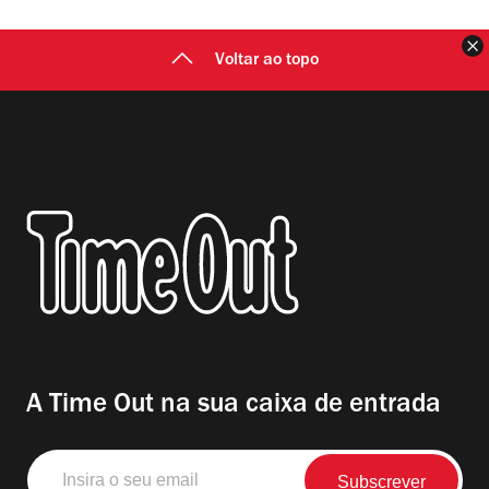
F
Voltar ao topo
A Time Out na sua caixa de entrada
Insira
o