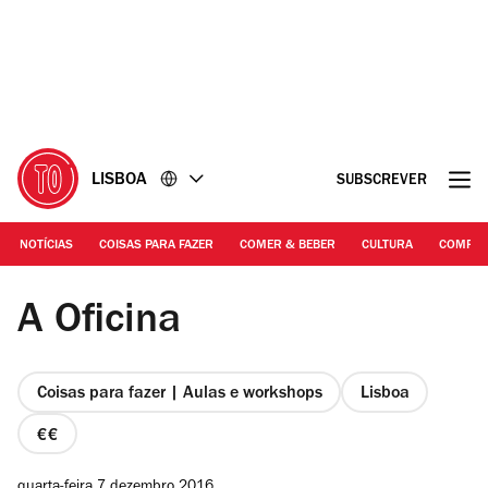
Ir
Ir
para
para
o
o
conteúdo
rodapé
LISBOA
SUBSCREVER
NOTÍCIAS
COISAS PARA FAZER
COMER & BEBER
CULTURA
COMPR
©Oficina
A Oficina
Coisas para fazer | Aulas e workshops
Lisboa
preço
2