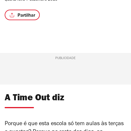
quarta-feira 7 dezembro 2016
de
4
Partilhar
PUBLICIDADE
A Time Out diz
Porque é que esta escola só tem aulas às terças