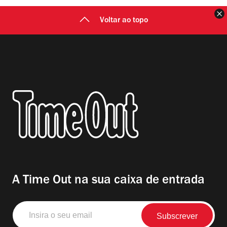
F
Voltar ao topo
A Time Out na sua caixa de entrada
Insira
o