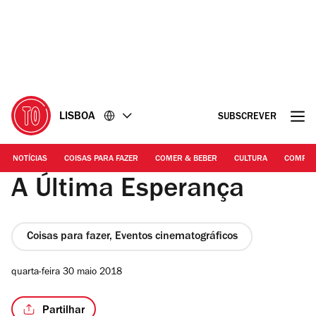
Ir
Ir
para
para
o
o
conteúdo
rodapé
LISBOA
SUBSCREVER
NOTÍCIAS
COISAS PARA FAZER
COMER & BEBER
CULTURA
COMPR
A Última Esperança
Coisas para fazer, Eventos cinematográficos
quarta-feira 30 maio 2018
Partilhar