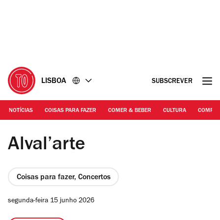
Ir
Ir
para
para
o
o
conteúdo
rodapé
LISBOA
SUBSCREVER
NOTÍCIAS
COISAS PARA FAZER
COMER & BEBER
CULTURA
COMPR
DR | Expresso Transatlântico
Alval’arte
Coisas para fazer, Concertos
segunda-feira 15 junho 2026