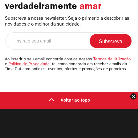
verdadeiramente
amar
Subscreva a nossa newsletter. Seja o primerio a descobrir as
novidades e o melhor da sua cidade.
Insira
o
seu
email
Ao inserir o seu email concorda com os nossos
Termos de Utilização
e
Política de Privacidade
, tal como concorda em receber emails da
Time Out com notícias, eventos, ofertas e promoções de parceiros.
F
Voltar ao topo