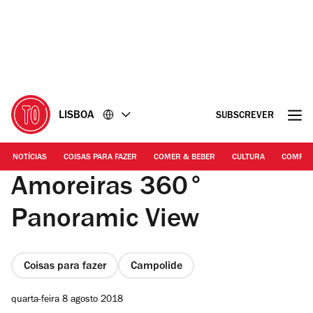
Ir
Ir
para
para
o
o
conteúdo
rodapé
LISBOA
SUBSCREVER
NOTÍCIAS
COISAS PARA FAZER
COMER & BEBER
CULTURA
COMPR
Amoreiras 360°
Panoramic View
Coisas para fazer
Campolide
quarta-feira 8 agosto 2018