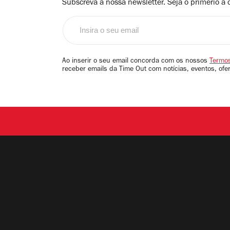
Subscreva a nossa newsletter. Seja o primerio a 
Insira
o
seu
email
Ao inserir o seu email concorda com os nossos
Termos
receber emails da Time Out com notícias, eventos, ofe