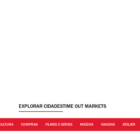
EXPLORAR CIDADES
TIME OUT MARKETS
CULTURA
COMPRAS
FILMES E SÉRIES
MIÚDOS
VIAGENS
ATELIER