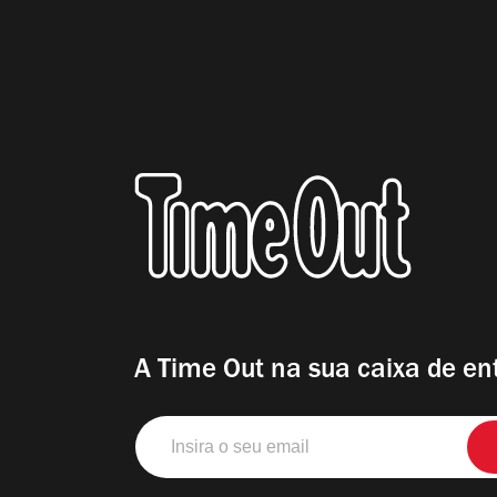
A Time Out na sua caixa de en
Insira
o
seu