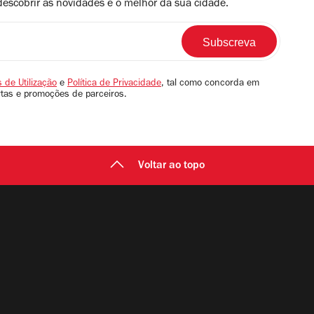
descobrir as novidades e o melhor da sua cidade.
 de Utilização
e
Política de Privacidade
, tal como concorda em
rtas e promoções de parceiros.
Voltar ao topo