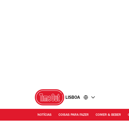
Ir
Ir
para
para
o
o
conteúdo
rodapé
LISBOA
NOTÍCIAS
COISAS PARA FAZER
COMER & BEBER