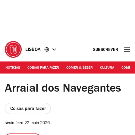
Ir
Ir
para
para
o
o
conteúdo
rodapé
LISBOA
SUBSCREVER
NOTÍCIAS
COISAS PARA FAZER
COMER & BEBER
CULTURA
COMPR
DR | Arraial dos Navegantes
Arraial dos Navegantes
Coisas para fazer
sexta-feira 22 maio 2026