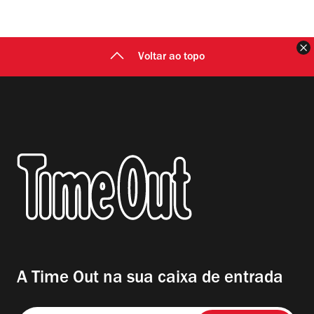
F
Voltar ao topo
A Time Out na sua caixa de entrada