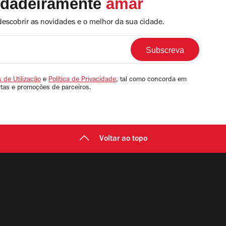
rdadeiramente
amar
descobrir as novidades e o melhor da sua cidade.
 de Utilização
e
Política de Privacidade
, tal como concorda em
rtas e promoções de parceiros.
Voltar ao topo