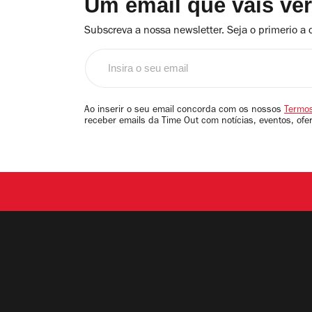
Um email que vais ve
Subscreva a nossa newsletter. Seja o primerio a 
Insira
o
seu
email
Ao inserir o seu email concorda com os nossos
Termos
receber emails da Time Out com notícias, eventos, ofe