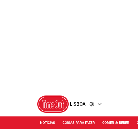
Ir
Ir
para
para
o
o
conteúdo
rodapé
LISBOA
NOTÍCIAS
COISAS PARA FAZER
COMER & BEBER