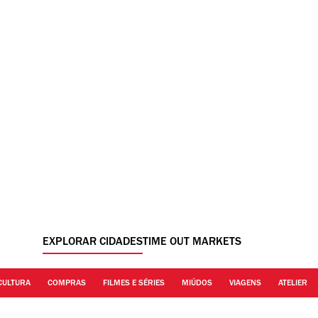
EXPLORAR CIDADES
TIME OUT MARKETS
CULTURA
COMPRAS
FILMES E SÉRIES
MIÚDOS
VIAGENS
ATELIER