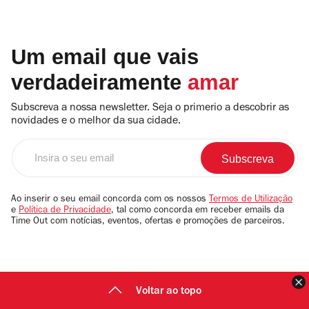
Um email que vais
verdadeiramente
amar
Subscreva a nossa newsletter. Seja o primerio a descobrir as
novidades e o melhor da sua cidade.
Insira
o
seu
email
Ao inserir o seu email concorda com os nossos
Termos de Utilização
e
Política de Privacidade
, tal como concorda em receber emails da
Time Out com notícias, eventos, ofertas e promoções de parceiros.
F
Voltar ao topo