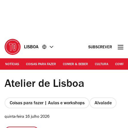
Ir
Ir
para
para
o
o
conteúdo
rodapé
LISBOA
SUBSCREVER
NOTÍCIAS
COISAS PARA FAZER
COMER & BEBER
CULTURA
COMPR
DR | Centro de Artes Visuais do Atelier de Lisboa
Atelier de Lisboa
Coisas para fazer | Aulas e workshops
Alvalade
quinta-feira 16 julho 2026