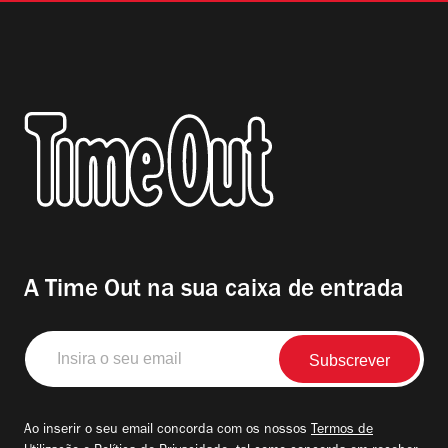
A Time Out na sua caixa de entrada
Insira
o
seu
email
Ao inserir o seu email concorda com os nossos
Termos de