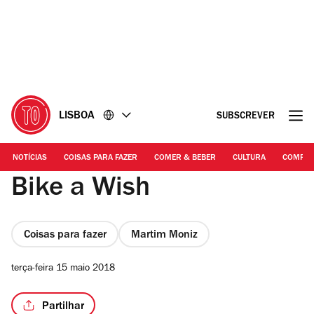
Ir
Ir
para
para
o
o
conteúdo
rodapé
LISBOA
SUBSCREVER
NOTÍCIAS
COISAS PARA FAZER
COMER & BEBER
CULTURA
COMPR
Bike a Wish
Coisas para fazer
Martim Moniz
terça-feira 15 maio 2018
Partilhar