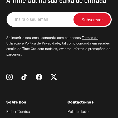
A Time Out na sua caixa de entrada
Insira
o
seu
email
Ao inserir o seu email concorda com os nossos
Termos de
Utilização
e
Política de Privacidade
, tal como concorda em receber
emails da Time Out com notícias, eventos, ofertas e promoções de
parceiros.
Sobre nós
Contacte-nos
Ficha Técnica
Publicidade