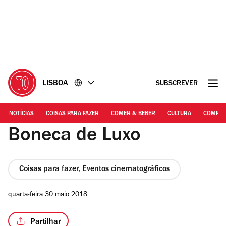
Ir
Ir
para
para
o
o
conteúdo
rodapé
LISBOA
SUBSCREVER
NOTÍCIAS
COISAS PARA FAZER
COMER & BEBER
CULTURA
COMPR
Boneca de Luxo
Coisas para fazer, Eventos cinematográficos
quarta-feira 30 maio 2018
Partilhar