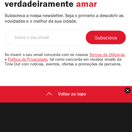
verdadeiramente
amar
Subscreva a nossa newsletter. Seja o primerio a descobrir as
novidades e o melhor da sua cidade.
Insira
o
seu
email
Ao inserir o seu email concorda com os nossos
Termos de Utilização
e
Política de Privacidade
, tal como concorda em receber emails da
Time Out com notícias, eventos, ofertas e promoções de parceiros.
F
Voltar ao topo