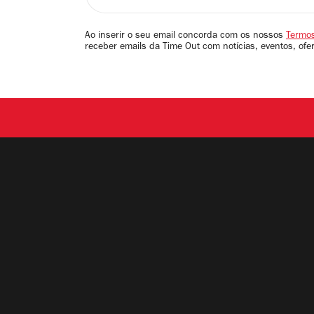
seu
email
Ao inserir o seu email concorda com os nossos
Termos
receber emails da Time Out com notícias, eventos, ofe