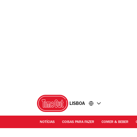
Ir
Ir
para
para
o
o
conteúdo
rodapé
LISBOA
NOTÍCIAS
COISAS PARA FAZER
COMER & BEBER