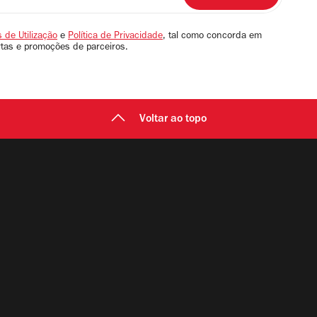
 de Utilização
e
Política de Privacidade
, tal como concorda em
rtas e promoções de parceiros.
Voltar ao topo