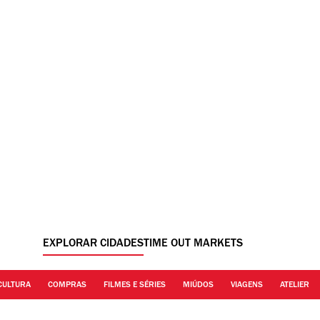
EXPLORAR CIDADES
TIME OUT MARKETS
CULTURA
COMPRAS
FILMES E SÉRIES
MIÚDOS
VIAGENS
ATELIER