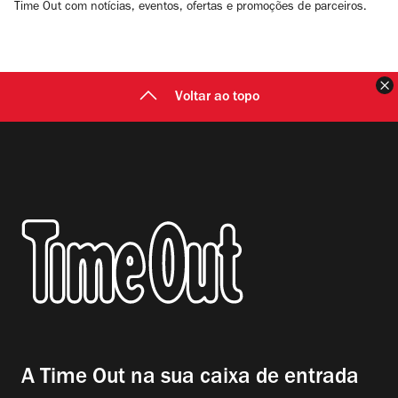
Time Out com notícias, eventos, ofertas e promoções de parceiros.
F
Voltar ao topo
A Time Out na sua caixa de entrada