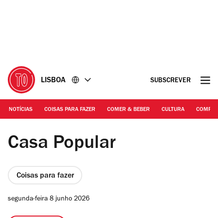
Ir
Ir
para
para
o
o
conteúdo
rodapé
LISBOA
SUBSCREVER
NOTÍCIAS
COISAS PARA FAZER
COMER & BEBER
CULTURA
COMPR
DR | Bateu Matou
Casa Popular
Coisas para fazer
segunda-feira 8 junho 2026