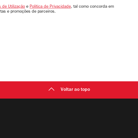
 de Utilização
e
Política de Privacidade
, tal como concorda em
rtas e promoções de parceiros.
Voltar ao topo