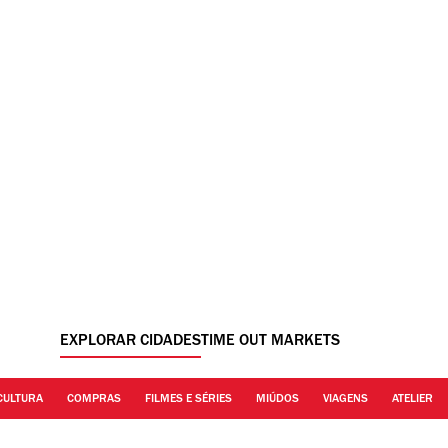
EXPLORAR CIDADES
TIME OUT MARKETS
CULTURA
COMPRAS
FILMES E SÉRIES
MIÚDOS
VIAGENS
ATELIER