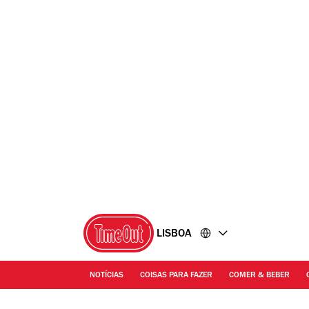
Ir
Ir
para
para
o
o
conteúdo
rodapé
LISBOA
NOTÍCIAS
COISAS PARA FAZER
COMER & BEBER