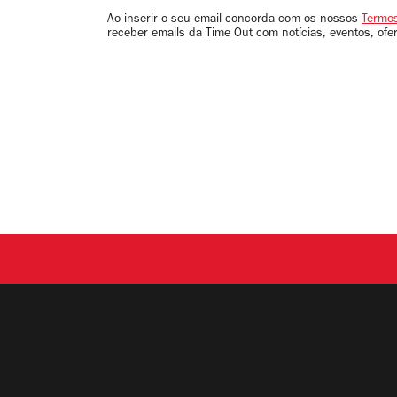
email
Ao inserir o seu email concorda com os nossos
Termos
receber emails da Time Out com notícias, eventos, ofe