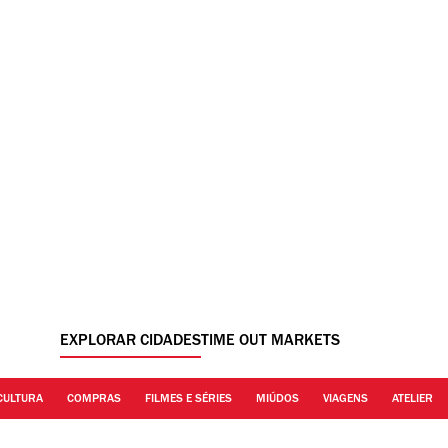
EXPLORAR CIDADES
TIME OUT MARKETS
CULTURA
COMPRAS
FILMES E SÉRIES
MIÚDOS
VIAGENS
ATELIER