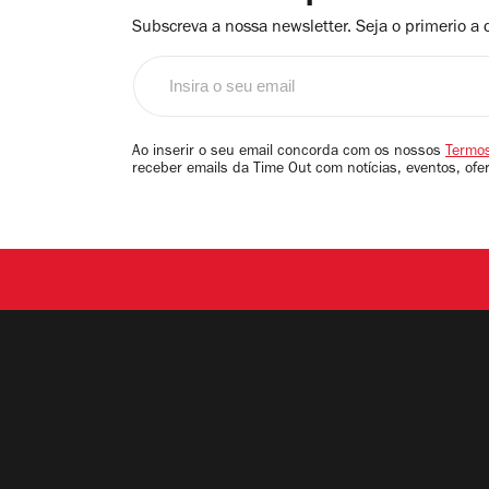
Subscreva a nossa newsletter. Seja o primerio a 
Insira
o
seu
email
Ao inserir o seu email concorda com os nossos
Termos
receber emails da Time Out com notícias, eventos, ofe