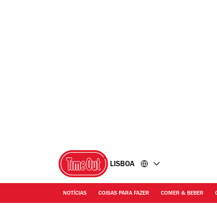
Ir
Ir
para
para
o
o
conteúdo
rodapé
LISBOA
NOTÍCIAS
COISAS PARA FAZER
COMER & BEBER