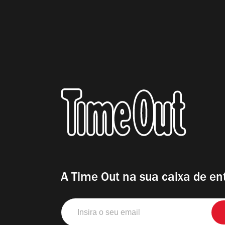
A Time Out na sua caixa de en
Insira
o