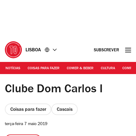
Ir
Ir
para
para
o
o
conteúdo
rodapé
LISBOA
SUBSCREVER
NOTÍCIAS
COISAS PARA FAZER
COMER & BEBER
CULTURA
COMPR
DR - Clube D. Carlos
Clube Dom Carlos I
Coisas para fazer
Cascais
terça-feira 7 maio 2019