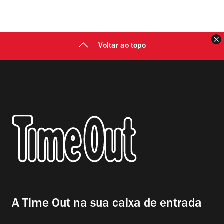
F
Voltar ao topo
A Time Out na sua caixa de entrada