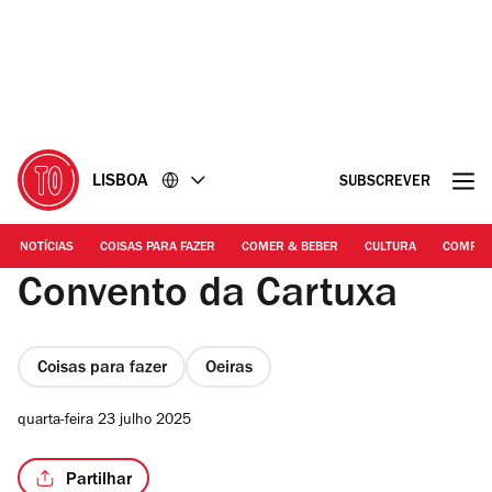
Ir
Ir
para
para
o
o
conteúdo
rodapé
LISBOA
SUBSCREVER
NOTÍCIAS
COISAS PARA FAZER
COMER & BEBER
CULTURA
COMPR
Convento da Cartuxa
Coisas para fazer
Oeiras
quarta-feira 23 julho 2025
Partilhar