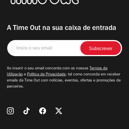
A Time Out na sua caixa de entrada
Insira
o
seu
email
Ao inserir o seu email concorda com os nossos
Termos de
Utilização
e
Política de Privacidade
, tal como concorda em receber
emails da Time Out com notícias, eventos, ofertas e promoções de
parceiros.