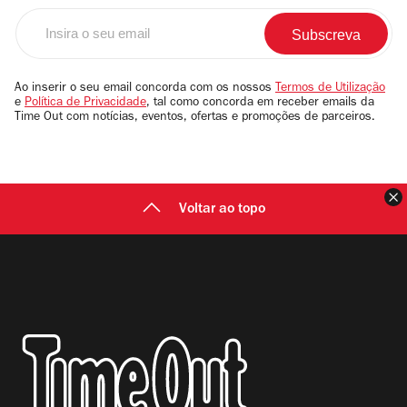
Insira
o
seu
email
Ao inserir o seu email concorda com os nossos
Termos de Utilização
e
Política de Privacidade
, tal como concorda em receber emails da
Time Out com notícias, eventos, ofertas e promoções de parceiros.
F
Voltar ao topo