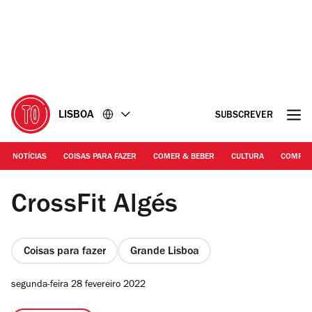
Ir
Ir
para
para
o
o
conteúdo
rodapé
LISBOA
SUBSCREVER
NOTÍCIAS
COISAS PARA FAZER
COMER & BEBER
CULTURA
COMPR
Gabriell Vieira
CrossFit Algés
Coisas para fazer
Grande Lisboa
segunda-feira 28 fevereiro 2022