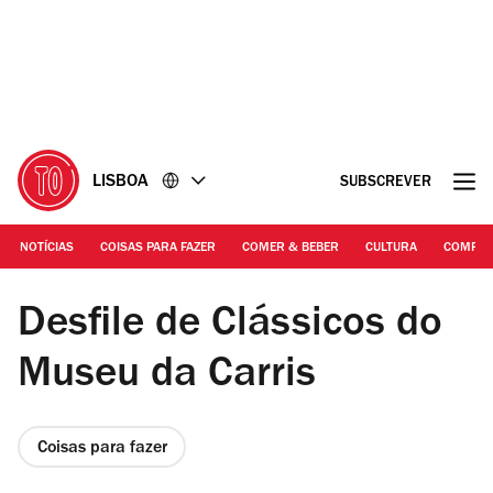
Ir
Ir
para
para
o
o
conteúdo
rodapé
LISBOA
SUBSCREVER
NOTÍCIAS
COISAS PARA FAZER
COMER & BEBER
CULTURA
COMPR
DR/CML | Desfile de clássicos da Carris em 2024
Desfile de Clássicos do
Museu da Carris
Coisas para fazer