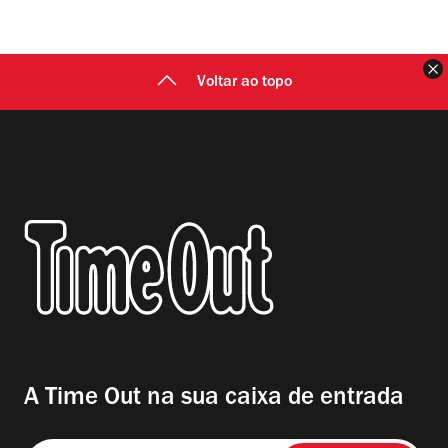
F
Voltar ao topo
A Time Out na sua caixa de entrada