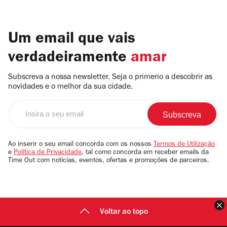
Um email que vais
verdadeiramente
amar
Subscreva a nossa newsletter. Seja o primerio a descobrir as
novidades e o melhor da sua cidade.
Insira
o
seu
email
Ao inserir o seu email concorda com os nossos
Termos de Utilização
e
Política de Privacidade
, tal como concorda em receber emails da
Time Out com notícias, eventos, ofertas e promoções de parceiros.
F
Voltar ao topo