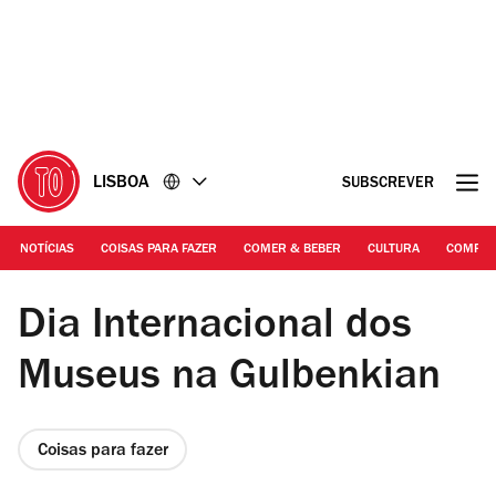
Ir
Ir
para
para
o
o
conteúdo
rodapé
LISBOA
SUBSCREVER
NOTÍCIAS
COISAS PARA FAZER
COMER & BEBER
CULTURA
COMPR
Shutterstock | Fundação Gulbenkian
Dia Internacional dos
Museus na Gulbenkian
Coisas para fazer