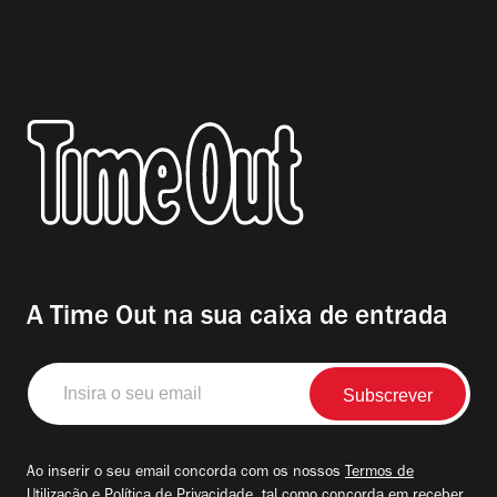
A Time Out na sua caixa de entrada
Insira
o
seu
email
Ao inserir o seu email concorda com os nossos
Termos de
Utilização
e
Política de Privacidade
, tal como concorda em receber