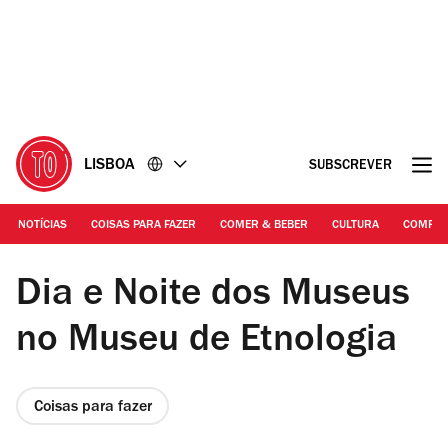
Ir
Ir
para
para
o
o
conteúdo
rodapé
LISBOA
SUBSCREVER
NOTÍCIAS
COISAS PARA FAZER
COMER & BEBER
CULTURA
COMPR
Museu Nacional de Etnologia
Dia e Noite dos Museus
no Museu de Etnologia
Coisas para fazer