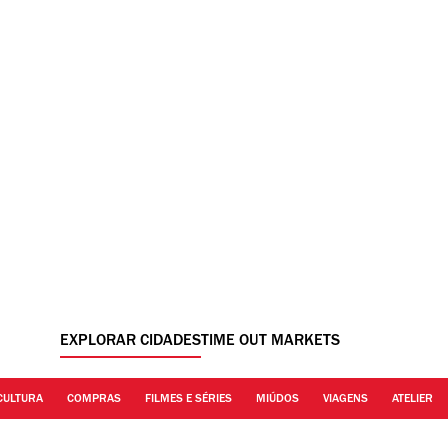
EXPLORAR CIDADES
TIME OUT MARKETS
CULTURA
COMPRAS
FILMES E SÉRIES
MIÚDOS
VIAGENS
ATELIER