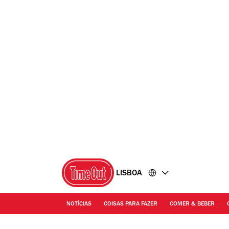
Ir
Ir
para
para
o
o
conteúdo
rodapé
LISBOA
NOTÍCIAS
COISAS PARA FAZER
COMER & BEBER