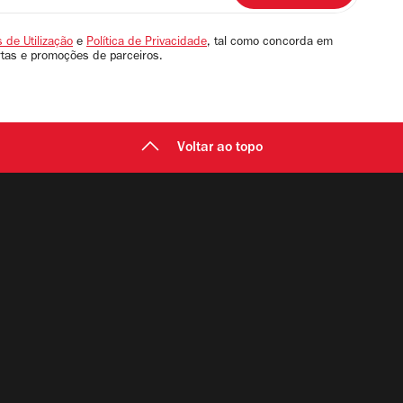
 de Utilização
e
Política de Privacidade
, tal como concorda em
rtas e promoções de parceiros.
Voltar ao topo