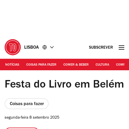
Ir
Ir
para
para
o
o
conteúdo
rodapé
LISBOA
SUBSCREVER
NOTÍCIAS
COISAS PARA FAZER
COMER & BEBER
CULTURA
COMPR
Fotografia: Arlindo Camacho | Palácio de Belém
Festa do Livro em Belém
Coisas para fazer
segunda-feira 8 setembro 2025