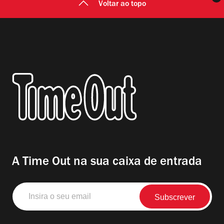
Voltar ao topo
A Time Out na sua caixa de entrada
Insira
o
seu