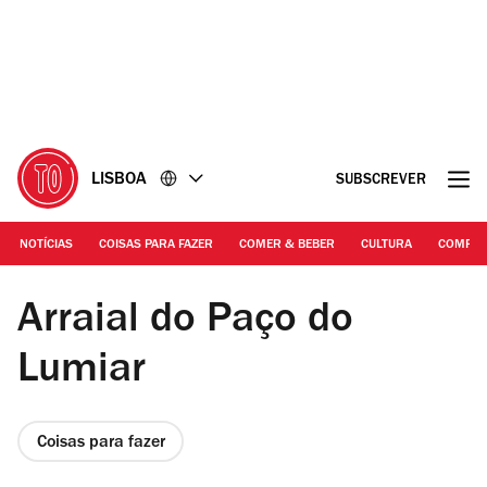
Ir
Ir
para
para
o
o
conteúdo
rodapé
LISBOA
SUBSCREVER
NOTÍCIAS
COISAS PARA FAZER
COMER & BEBER
CULTURA
COMPR
HGS | Capela de São Sebastião, Paço do Lumiar
Arraial do Paço do
Lumiar
Coisas para fazer