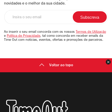
novidades e o melhor da sua cidade.
Insira
o
seu
email
Ao inserir o seu email concorda com os nossos
Termos de Utilização
e
Política de Privacidade
, tal como concorda em receber emails da
Time Out com notícias, eventos, ofertas e promoções de parceiros.
F
Voltar ao topo