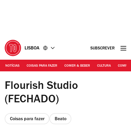
Ir
Ir
para
para
o
o
conteúdo
rodapé
LISBOA
SUBSCREVER
NOTÍCIAS
COISAS PARA FAZER
COMER & BEBER
CULTURA
COMPR
Duarte Drago
Flourish Studio
(FECHADO)
Coisas para fazer
Beato