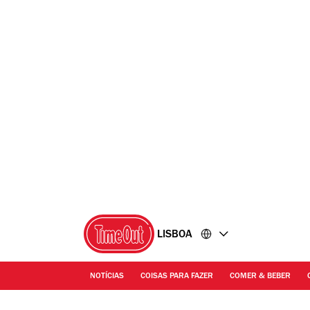
Ir
Ir
para
para
o
o
conteúdo
rodapé
LISBOA
NOTÍCIAS
COISAS PARA FAZER
COMER & BEBER