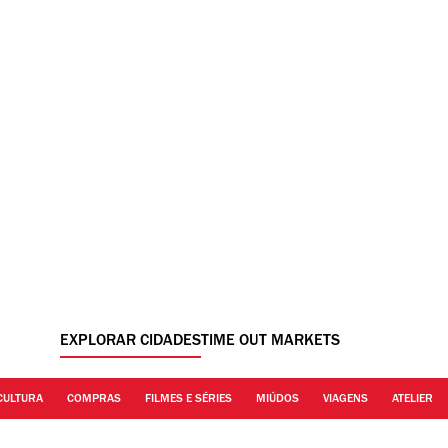
EXPLORAR CIDADES
TIME OUT MARKETS
CULTURA
COMPRAS
FILMES E SÉRIES
MIÚDOS
VIAGENS
ATELIER