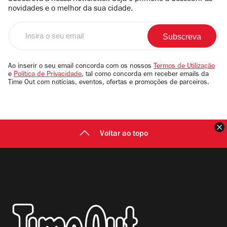
novidades e o melhor da sua cidade.
Insira
o
seu
email
Ao inserir o seu email concorda com os nossos
Termos de Utilização
e
Política de Privacidade
, tal como concorda em receber emails da
Time Out com notícias, eventos, ofertas e promoções de parceiros.
F
Voltar ao topo