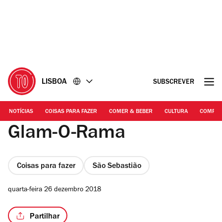
Ir
Ir
para
para
o
o
conteúdo
rodapé
LISBOA
SUBSCREVER
NOTÍCIAS
COISAS PARA FAZER
COMER & BEBER
CULTURA
COMPR
Glam-O-Rama
Coisas para fazer
São Sebastião
quarta-feira 26 dezembro 2018
Partilhar