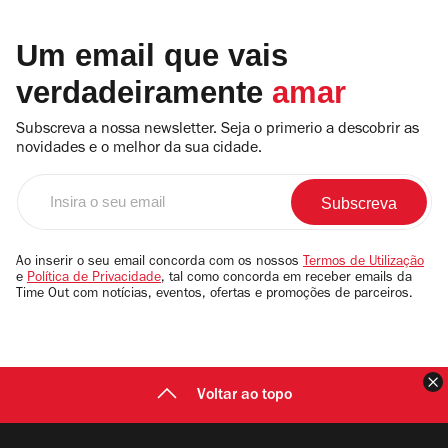
Um email que vais
verdadeiramente
amar
Subscreva a nossa newsletter. Seja o primerio a descobrir as
novidades e o melhor da sua cidade.
Insira
o
seu
email
Ao inserir o seu email concorda com os nossos
Termos de Utilização
e
Política de Privacidade
, tal como concorda em receber emails da
Time Out com notícias, eventos, ofertas e promoções de parceiros.
F
Voltar ao topo