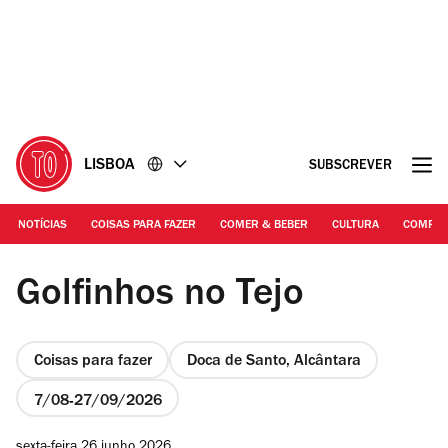
Ir
Ir
para
para
o
o
conteúdo
rodapé
LISBOA
SUBSCREVER
NOTÍCIAS
COISAS PARA FAZER
COMER & BEBER
CULTURA
COMPR
Foto Terra
Golfinhos no Tejo
Coisas para fazer
Doca de Santo, Alcântara
7/08
27/09/2026