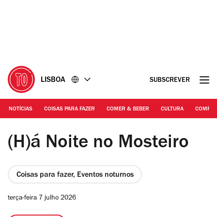
Ir
Ir
para
para
o
o
conteúdo
rodapé
LISBOA
SUBSCREVER
NOTÍCIAS
COISAS PARA FAZER
COMER & BEBER
CULTURA
COMPR
DR | O Mosteiro de São Vicente de Fora à noite
(H)á Noite no Mosteiro
Coisas para fazer, Eventos noturnos
terça-feira 7 julho 2026