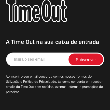
A Time Out na sua caixa de entrada
Insira
o
seu
email
Ao inserir o seu email concorda com os nossos
Termos de
Utilização
e
Política de Privacidade
, tal como concorda em receber
emails da Time Out com notícias, eventos, ofertas e promoções de
parceiros.