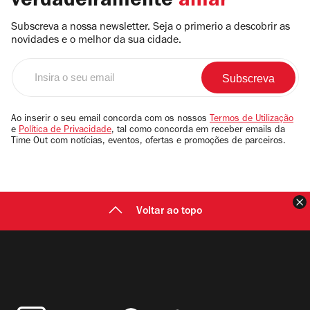
verdadeiramente
amar
Subscreva a nossa newsletter. Seja o primerio a descobrir as
novidades e o melhor da sua cidade.
Insira
o
seu
email
Ao inserir o seu email concorda com os nossos
Termos de Utilização
e
Política de Privacidade
, tal como concorda em receber emails da
Time Out com notícias, eventos, ofertas e promoções de parceiros.
F
Voltar ao topo