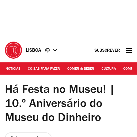
Ir
Ir
para
para
o
o
conteúdo
rodapé
LISBOA
SUBSCREVER
NOTÍCIAS
COISAS PARA FAZER
COMER & BEBER
CULTURA
COMPR
Francisco Nogueira | Museu do Dinheiro
Há Festa no Museu! |
10.º Aniversário do
Museu do Dinheiro