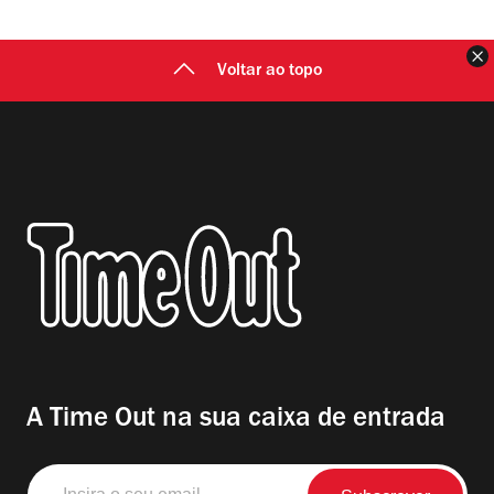
F
Voltar ao topo
A Time Out na sua caixa de entrada
Insira