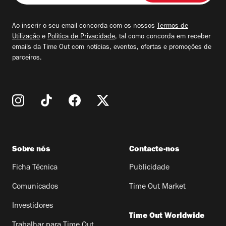
seu
email
Ao inserir o seu email concorda com os nossos
Termos de
Utilização
e
Política de Privacidade
, tal como concorda em receber
emails da Time Out com notícias, eventos, ofertas e promoções de
parceiros.
Sobre nós
Contacte-nos
Ficha Técnica
Publicidade
Comunicados
Time Out Market
Investidores
Time Out Worldwide
Trabalhar para Time Out