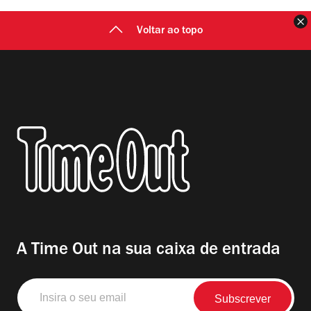
F
Voltar ao topo
A Time Out na sua caixa de entrada
Insira
o