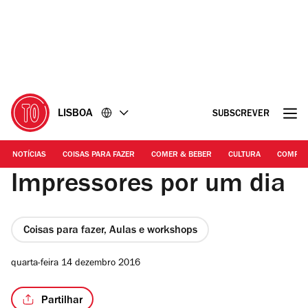
Ir
Ir
para
para
o
o
conteúdo
rodapé
LISBOA
SUBSCREVER
NOTÍCIAS
COISAS PARA FAZER
COMER & BEBER
CULTURA
COMPR
Impressores por um dia
Coisas para fazer, Aulas e workshops
quarta-feira 14 dezembro 2016
Partilhar