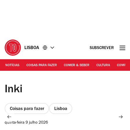
Ir
Ir
para
para
o
o
conteúdo
rodapé
LISBOA
SUBSCREVER
NOTÍCIAS
COISAS PARA FAZER
COMER & BEBER
CULTURA
COMPR
Rita Chantre | Inki K-Pop Store em Moscavide
Inki
Coisas para fazer
Lisboa
quinta-feira 9 julho 2026