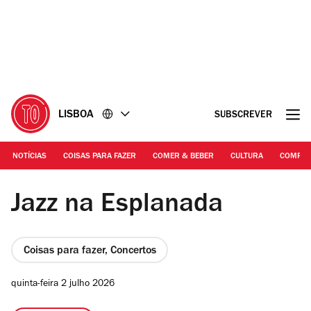
Ir
Ir
para
para
o
o
conteúdo
rodapé
LISBOA
SUBSCREVER
NOTÍCIAS
COISAS PARA FAZER
COMER & BEBER
CULTURA
COMPR
DR | Casa Fernando Pessoa
Jazz na Esplanada
Coisas para fazer, Concertos
quinta-feira 2 julho 2026