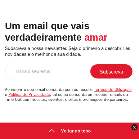
Um email que vais
verdadeiramente
amar
Subscreva a nossa newsletter. Seja o primerio a descobrir as
novidades e o melhor da sua cidade.
Insira
o
seu
email
Ao inserir o seu email concorda com os nossos
Termos de Utilização
e
Política de Privacidade
, tal como concorda em receber emails da
Time Out com notícias, eventos, ofertas e promoções de parceiros.
F
Voltar ao topo