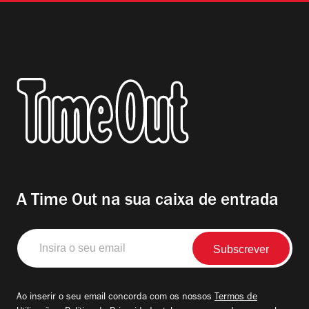
A Time Out na sua caixa de entrada
Insira
o
seu
email
Ao inserir o seu email concorda com os nossos
Termos de