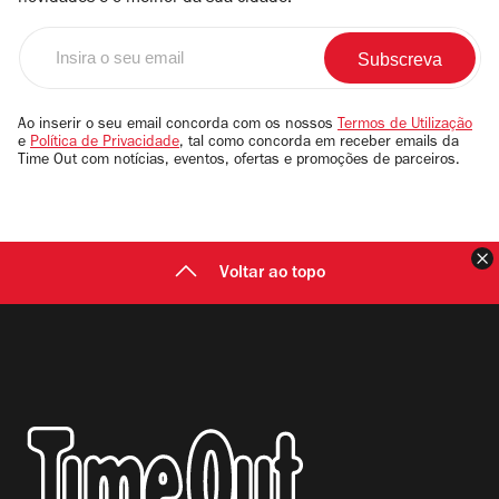
Insira
o
seu
email
Ao inserir o seu email concorda com os nossos
Termos de Utilização
e
Política de Privacidade
, tal como concorda em receber emails da
Time Out com notícias, eventos, ofertas e promoções de parceiros.
F
Voltar ao topo