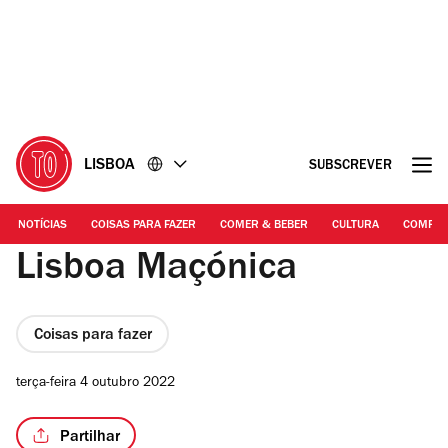
Ir
Ir
para
para
o
o
conteúdo
rodapé
LISBOA
SUBSCREVER
NOTÍCIAS
COISAS PARA FAZER
COMER & BEBER
CULTURA
COMPR
Lisboa Maçónica
Coisas para fazer
terça-feira 4 outubro 2022
Partilhar